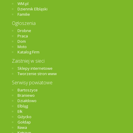
WM.pl
Dziennik Elbląski
Familie
Ogłoszenia
Drobne
Praca
Dom
Moto
Katalog Firm
Zaistniej w sieci
Sklepy internetowe
Tworzenie stron www
Serwisy powiatowe
Bartoszyce
Braniewo
Działdowo
Elbląg
Ełk
Giżycko
Gołdap
Iława
Kętrzyn