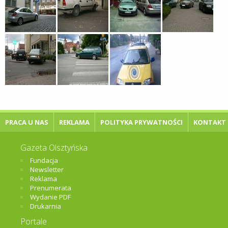
PRACA U NAS
REKLAMA
POLITYKA PRYWATNOŚCI
KONTAKT
Gazeta Olsztyńska
Fundacja
Newsletter
Reklama
Prenumerata
Wydanie PDF
Drukarnia
Portale