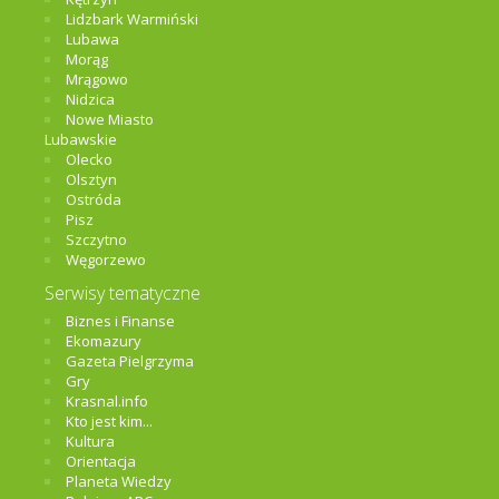
Lidzbark Warmiński
Lubawa
Morąg
Mrągowo
Nidzica
Nowe Miasto
Lubawskie
Olecko
Olsztyn
Ostróda
Pisz
Szczytno
Węgorzewo
Serwisy tematyczne
Biznes i Finanse
Ekomazury
Gazeta Pielgrzyma
Gry
Krasnal.info
Kto jest kim...
Kultura
Orientacja
Planeta Wiedzy