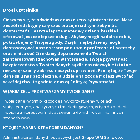
Drogi Czytelniku,
Cieszymy się, że odwiedzasz nasze serwisy internetowe. Nasz
zespół redakcyjny cały czas pracuje nad tym, żeby móc
dostarczać Ci jeszcze lepsze materiały dziennikarskie i
oferować jeszcze lepsze usługi. Abyśmy mogli nadal to robić,
potrzebujemy Twojej zgody. Dzięki niej będziemy mogli
dostosowywać nasze strony pod Twoje preferencje i potrzeby
oraz emitować Ci reklamy dopasowane do Twoich
zainteresowań i zachowań w Internecie. Twoja prywatność i
bezpieczeństwo Twoich danych są dla nas niezwykle istotne –
nie zwiększamy zakresu naszych uprawnień. Pamiętaj, że Twoje
dane są u nas bezpieczne, a udzieloną zgodę możesz wycofać
w każdej chwili zgodnie z naszą
Polityką Prywatności
.
W JAKIM CELU PRZETWARZAMY TWOJE DANE?
Twoje dane (w tym pliki cookies) wykorzystujemy w celach
statystycznych, analitycznych i marketingowych, w tym do badania
Twoich zainteresowań i dopasowania do nich reklam na innych
stronach www.
KTO JEST ADMINISTRATOREM DANYCH?
Administratorem danych osobowych jest
Grupa WM Sp. z o.o.